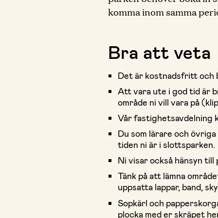
komma inom samma period 
Bra att veta
Det är kostnadsfritt och 
Att vara ute i god tid ä
område ni vill vara på (kli
Vår fastighetsavdelning 
Du som lärare och övriga 
tiden ni är i slottsparken.
Ni visar också hänsyn till
Tänk på att lämna området
uppsatta lappar, band, skyl
Sopkärl och papperskorgar
plocka med er skräpet he