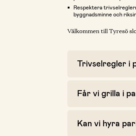
Respektera trivselreglern
byggnadsminne och riksint
Välkommen till Tyresö sl
Trivselregler i
Får vi grilla i p
Kan vi hyra pa