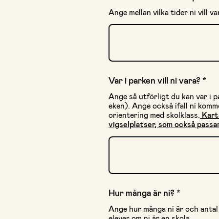
Ange mellan vilka tider ni vill va
Var i parken vill ni vara?
*
Ange så utförligt du kan var i p
eken). Ange också ifall ni komme
orientering med skolklass.
Karta
vigselplatser, som också passar
Hur många är ni?
*
Ange hur många ni är och antal
elever om ni är en skola.