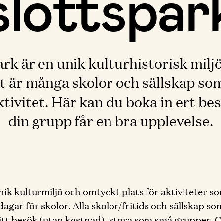
slottspar
rk är en unik kulturhistorisk mil
 är många skolor och sällskap som vi
ktivitet. Här kan du boka in ert bes
din grupp får en bra upplevelse.
nik kulturmiljö och omtyckt plats för aktiviteter so
gar för skolor. Alla skolor/fritids och sällskap som 
tt besök (utan kostnad), stora som små grupper. O