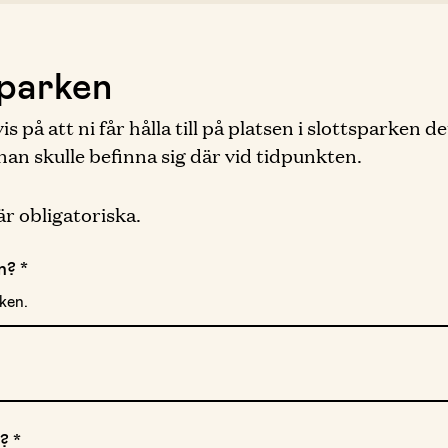
 parken
s på att ni får hålla till på platsen i slottsparken 
nnan skulle befinna sig där vid tidpunkten.
r obligatoriska.
en?
*
rken.
n?
*