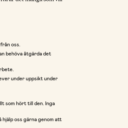
från oss.
kan behöva åtgärda det
rbete.
elever under uppsikt under
t som hört till den. Inga
å hjälp oss gärna genom att