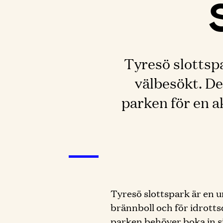
Tyresö slottspa
välbesökt. Det
parken för en a
Tyresö slottspark är en u
brännboll och för idrottsda
parken behöver boka in si