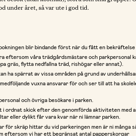
under året, så var ute i god tid.
bokningen blir bindande först när du fått en bekräftelse 
r bra eftersom våra trädgårdsmästare och parkpersonal 
ppa gräs, flytta nedfallna träd, rishögar eller annat).
kan ha spärrat av vissa områden på grund av underhållsa
medföljande vuxna ansvarar för och ser till att ha skol
 personal och övriga besökare i parken.
 i ordnat skick efter den genomförda aktiviteten med all
tar eller dylikt får vara kvar när ni lämnar parken.
 för skräp hittar du vid parkeringen men är ni många s
m eftersom vi har ett begränsat antal papperskorgar