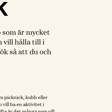
k
jö som är mycket
ll hålla till i
ök så att du och
m picknick, kubb eller
vill ha en aktivitet i
fta är det många som vill