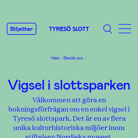
GÅ
TILL
Biljetter
INNEHÅLL
Hem
/
Besök oss
/
Vigsel i slottsparken
Välkommen att göra en
bokningsförfrågan om en enkel vigsel i
Tyresö slottspark. Det är en av flera
unika kulturhistoriska miljöer inom
stiftelsen Nordiska museet.