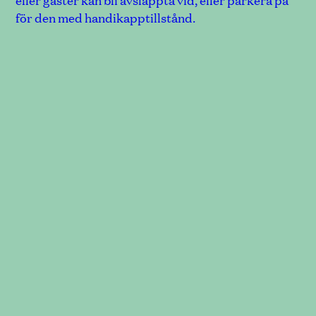
eller gäster kan bli avsläppta vid, eller parkera på
för den med handikapptillstånd.