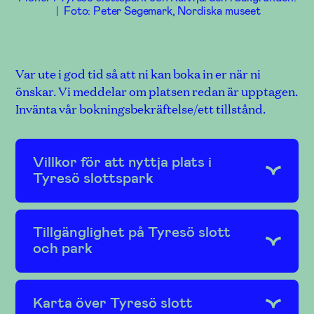
ströva i året runt.
Foto: Peter Segemark, Nordiska museet
slott.
Foto: Nordiska museet
Foto: Peter Segemark, Nordiska
museet
Var ute i god tid så att ni kan boka in er när ni
önskar. Vi meddelar om platsen redan är upptagen.
Invänta vår bokningsbekräftelse/ett tillstånd.
Villkor för att nyttja plats i
Tyresö slottspark
Tillgänglighet på Tyresö slott
och park
Karta över Tyresö slott